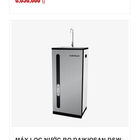
MÁY LỌC NƯỚC RO DAIKIOSAN DSW-