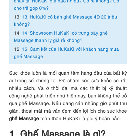
chạy tại HuKaKi giá bao nhiêu? Có rẻ không? Có
cho trả góp 0%?
13.
13. HuKaKi có bán ghế Massage 4D 20 triệu
không?
14.
14. Showroom HuKaKi có trưng bày ghế
Massage thanh lý giá rẻ không?
15.
15. Cam kết của HuKaKi với khách hàng mua
ghế Massage
Sức khỏe luôn là mối quan tâm hàng đầu của bất kỳ
ai trong số chúng ta. Để chăm sóc sức khỏe có rất
nhiều cách. Và ở thời đại mà các thiết bị kỹ thuật
công nghệ phát triển như hiện nay, bạn không thể bỏ
qua ghế Massage. Nếu đang cần những giờ phút thư
giãn, thoải mái mà vẫn đem đến lợi ích cho sức khỏe
ghế Massage
toàn thân HuKaKi là gợi ý hoàn hảo.
1. Ghế Massage là gì?