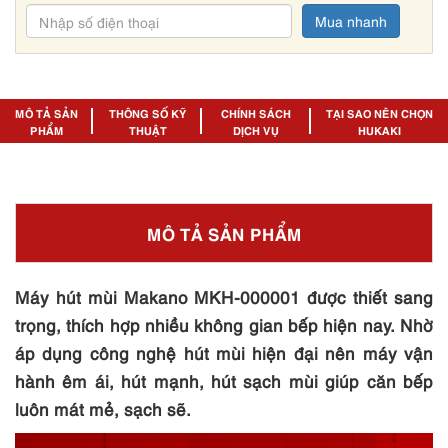
Mua nhanh
MÔ TẢ SẢN
THÔNG SỐ KỸ
CHÍNH SÁCH
TẠI SAO NÊN CHỌN
PHẨM
THUẬT
DỊCH VỤ
HUKAKI
MÔ TẢ SẢN PHẨM
Máy hút mùi Makano MKH-000001 được thiết sang
trọng, thích hợp nhiều không gian bếp hiện nay. Nhờ
áp dụng công nghệ hút mùi hiện đại nên máy vận
hành êm ái, hút mạnh, hút sạch mùi giúp căn bếp
luôn mát mẻ, sạch sẽ.