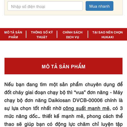
Mua nhanh
MÔ TẢ SẢN
THÔNG SỐ KỸ
CHÍNH SÁCH
TẠI SAO NÊN CHỌN
PHẨM
THUẬT
DỊCH VỤ
HUKAKI
MÔ TẢ SẢN PHẨM
Nếu bạn đang tìm một sản phẩm chuyên dụng để
đốt cháy giai đoạn chạy bộ thì “vua” đơn năng - Máy
chạy bộ đơn năng Daikiosan DVCB-00006 chính là
sự lựa chọn tốt nhất nhờ
công suất mạnh mẽ
, có 3
mức nâng dốc… thiết kế mạnh mẽ, phong cách thể
thao sẽ giúp bạn có động lực chăm chỉ luyện tập