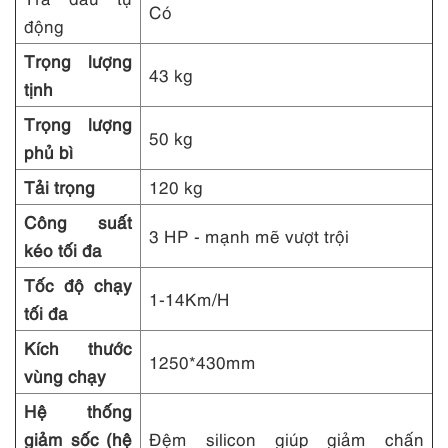
Có
động
Trọng lượng
43 kg
tịnh
Trọng lượng
50 kg
phủ bì
Tải trọng
120 kg
Công suất
3 HP - mạnh mẽ vượt trội
kéo tối đa
Tốc độ chạy
1-14Km/H
tối đa
Kích thước
1250*430mm
vùng chạy
Hệ thống
giảm sốc (hệ
Đệm silicon giúp giảm chấn