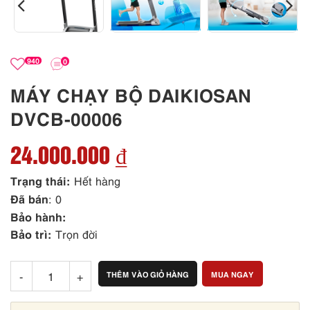
940
0
MÁY CHẠY BỘ DAIKIOSAN
DVCB-00006
24.000.000 ₫
Trạng thái:
Hết hàng
Đã bán
: 0
Bảo hành:
Bảo trì:
Trọn đời
-
+
THÊM VÀO GIỎ HÀNG
MUA NGAY