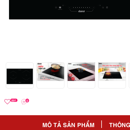
991
0
MÔ TẢ SẢN PHẨM
THÔNG