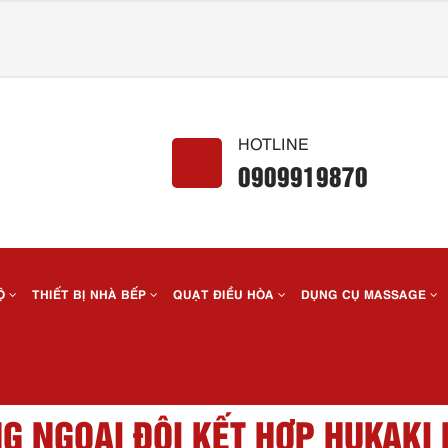
HOTLINE
0909919870
BỘ
THIẾT BỊ NHÀ BẾP
QUẠT ĐIỀU HÒA
DỤNG CỤ MASSAGE
G NGOẠI ĐÔI KẾT HỢP HUKAKI