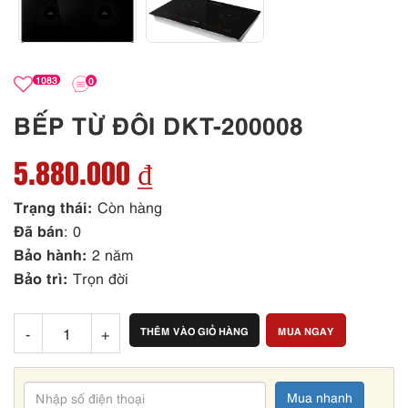
1083
0
BẾP TỪ ĐÔI DKT-200008
5.880.000 ₫
Trạng thái:
Còn hàng
Đã bán
: 0
Bảo hành:
2 năm
Bảo trì:
Trọn đời
-
+
THÊM VÀO GIỎ HÀNG
MUA NGAY
Mua nhanh